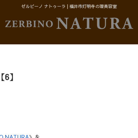
ゼルビーノ ナトゥーラ | 福井市灯明寺の理美容室
【6】
NO NATURA
》を