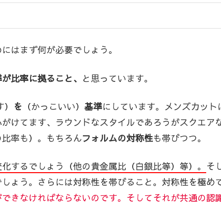
めにはまず何が必要でしょう。
準が比率に拠ること、
と思っています。
す）
を
（かっこいい）
基準
にしています。メンズカットば
心がけてます、ラウンドなスタイルであろうがスクエア
の比率も）。もちろん
フォルムの対称性
も帯びつつ。
変化するでしょう（他の貴金属比（白銀比等）等）。
そ
でしょう。さらには対称性を帯びること。対称性を極め
ができなければならないのです。そしてそれが共通の認